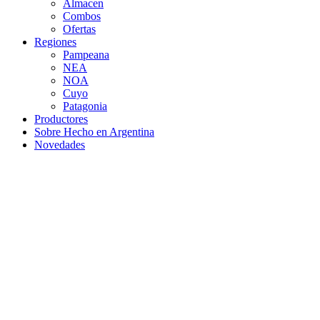
Almacen
Combos
Ofertas
Regiones
Pampeana
NEA
NOA
Cuyo
Patagonia
Productores
Sobre Hecho en Argentina
Novedades