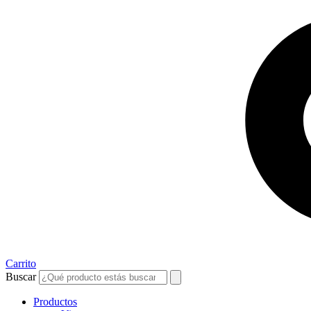
Carrito
Buscar
Productos