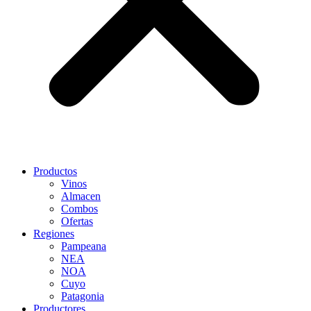
Productos
Vinos
Almacen
Combos
Ofertas
Regiones
Pampeana
NEA
NOA
Cuyo
Patagonia
Productores