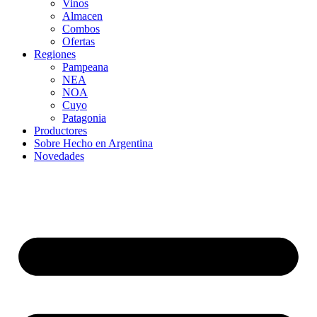
Vinos
Almacen
Combos
Ofertas
Regiones
Pampeana
NEA
NOA
Cuyo
Patagonia
Productores
Sobre Hecho en Argentina
Novedades