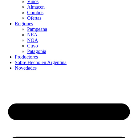
Vinos
Almacen
Combos
Ofertas
Regiones
Pampeana
NEA
NOA
Cuyo
Patagonia
Productores
Sobre Hecho en Argentina
Novedades