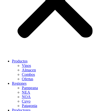
Productos
Vinos
Almacen
Combos
Ofertas
Regiones
Pampeana
NEA
NOA
Cuyo
Patagonia
Productores