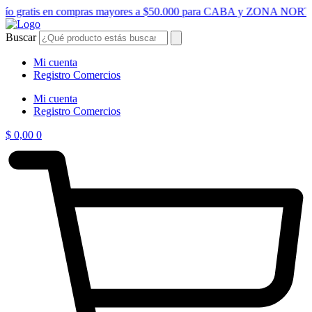
Ir
vío gratis en compras mayores a $50.000 para CABA y ZONA NORT
al
contenido
Buscar
Mi cuenta
Registro Comercios
Mi cuenta
Registro Comercios
$
0,00
0