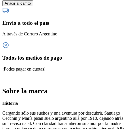
Cabernet
Añadir al carrito
Sauvignon
x
6
Envío a todo el país
cantidad
A través de Correro Argentino
Todos los medios de pago
¡Podes pagar en cuotas!
Sobre la marca
Historia
Cargando sólo sus sueños y una aventura por descubrir, Santiago
Cecchin y María pisan suelo argentino allá por 1910, dejando atrás
su Treviso natal. Con claridad transmitieron su amor por la madre
tierra, a quien se debía preservar con pasión y cariño artesanal. Allá