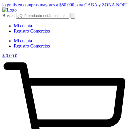
Ir
vío gratis en compras mayores a $50.000 para CABA y ZONA NORT
al
contenido
Buscar
Mi cuenta
Registro Comercios
Mi cuenta
Registro Comercios
$
0,00
0