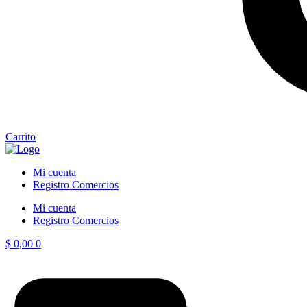
Carrito
Mi cuenta
Registro Comercios
Mi cuenta
Registro Comercios
$
0,00
0