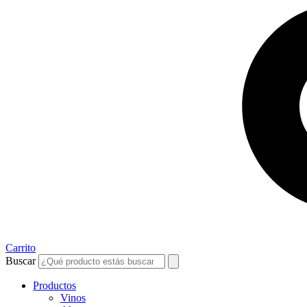
Carrito
Buscar
Productos
Vinos