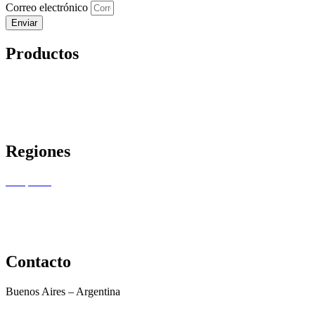
Correo electrónico
Enviar
Productos
Vinos
Almacén
Combos
Ofertas
Regiones
Pampeana
NEA
NOA
Cuyo
Patagonia
Contacto
Buenos Aires – Argentina
+54 9 11 3638-3758