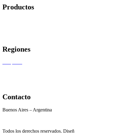
Productos
Vinos
Almacén
Combos
Ofertas
Regiones
Pampeana
NEA
NOA
Cuyo
Patagonia
Contacto
Buenos Aires – Argentina
+54 9 11 3638-3758
hola@hechoenargentina.com.ar
Todos los derechos reservados. Diseñ
o por
Quira.co