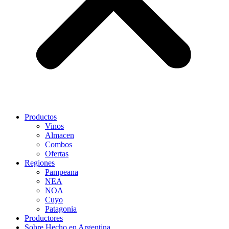
Productos
Vinos
Almacen
Combos
Ofertas
Regiones
Pampeana
NEA
NOA
Cuyo
Patagonia
Productores
Sobre Hecho en Argentina