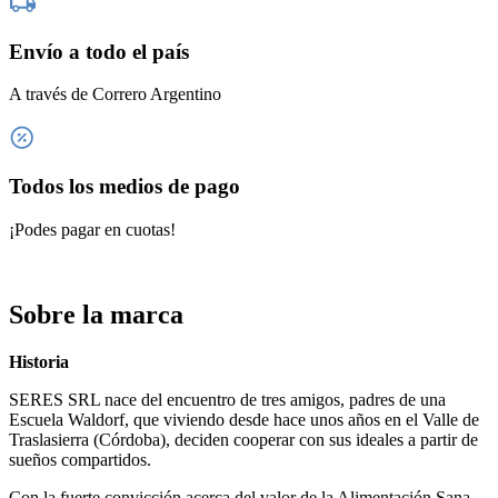
25kg
-
Envío a todo el país
Brotes
de
Traslasierra
A través de Correro Argentino
cantidad
Todos los medios de pago
¡Podes pagar en cuotas!
Sobre la marca
Historia
SERES SRL nace del encuentro de tres amigos, padres de una
Escuela Waldorf, que viviendo desde hace unos años en el Valle de
Traslasierra (Córdoba), deciden cooperar con sus ideales a partir de
sueños compartidos.
Con la fuerte convicción acerca del valor de la Alimentación Sana