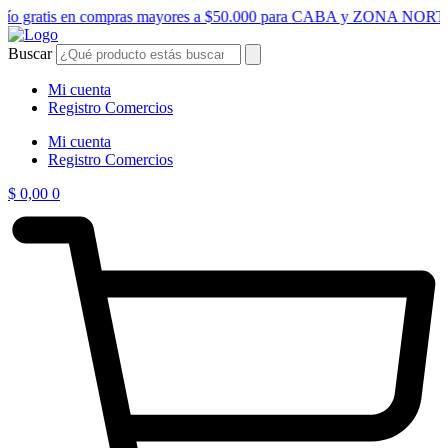
Ir
vío gratis en compras mayores a $50.000 para CABA y ZONA NORT
al
contenido
Buscar
Mi cuenta
Registro Comercios
Mi cuenta
Registro Comercios
$
0,00
0